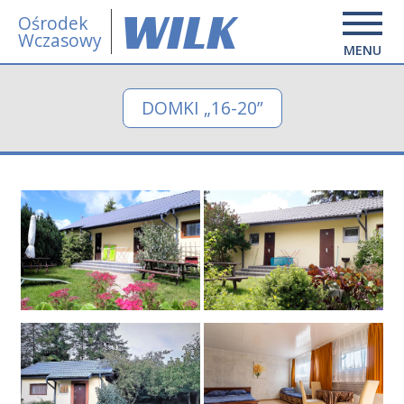
WILK
Ośrodek
Wczasowy
MENU
DOMKI „16-20”